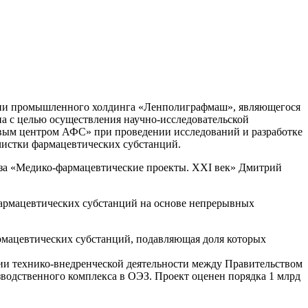
ории промышленного холдинга «Ленполиграфмаш», являющегося
а с целью осуществления научно-исследовательской
овым центром АФС» при проведении исследований и разработке
очистки фармацевтических субстанций.
юза «Медико-фармацевтические проекты. XXI век» Дмитрий
армацевтических субстанций на основе непрерывных
рмацевтических субстанций, подавляющая доля которых
ии технико-внедренческой деятельности между Правительством
зводственного комплекса в ОЭЗ. Проект оценен порядка 1 млрд