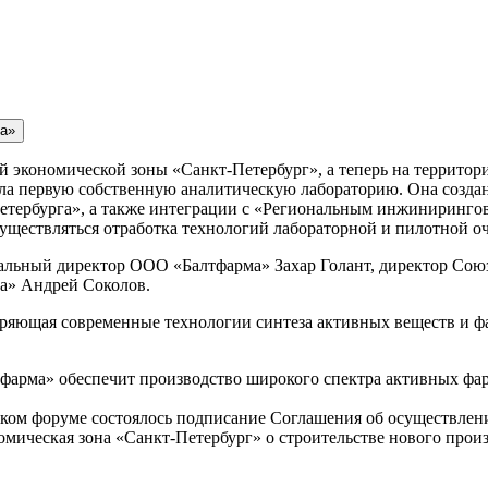
й экономической зоны «Санкт-Петербург», а теперь на террит
а первую собственную аналитическую лабораторию. Она создан
Петербурга», а также интеграции с «Региональным инжиниринг
осуществляться отработка технологий лабораторной и пилотной 
ральный директор ООО «Балтфарма» Захар Голант, директор Со
а» Андрей Соколов.
ряющая современные технологии синтеза активных веществ и ф
фарма» обеспечит производство широкого спектра активных фа
ском форуме состоялось подписание Соглашения об осуществлен
мическая зона «Санкт-Петербург» о строительстве нового прои