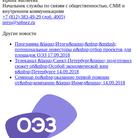
Ирина Матвеева
Начальник службы по связям с общественностью, СМИ и
внутренним коммуникациям
+7 (812) 383-49-29 (доб. 4005)
press@spbsez.ru
Другие новости
Программа &laquo;Итоги&raquo;&nbsp;&mdash;
потенциальные инвесторы и&nbsp;отбор проектов для
площадок ОЭЗ
17.09.2018
Телеканал &laquo;Санкт-Петербург&raquo; подготовил
сюжет об&nbsp;Особой экономической зоне
в&nbsp;Петербурге
14.09.2018
Семинар по&nbsp;оказанию первой помощи
от&nbsp;компании &laquo;Инмед&raquo;
14.09.2018