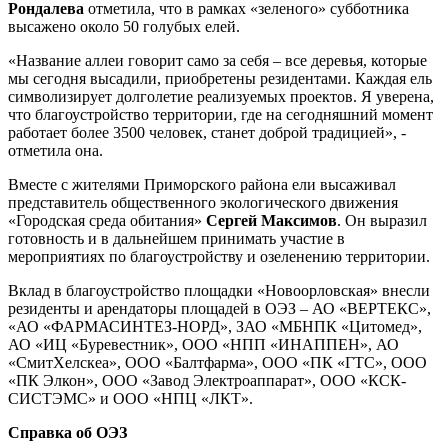
Рондалева
отметила, что в рамках «зеленого» субботника
высажено около 50 голубых елей.
«Название аллеи говорит само за себя – все деревья, которые
мы сегодня высадили, приобретены резидентами. Каждая ель
символизирует долголетие реализуемых проектов. Я уверена,
что благоустройство территории, где на сегодняшний момент
работает более 3500 человек, станет доброй традицией», -
отметила она.
Вместе с жителями Приморского района ели высаживал
представитель общественного экологического движения
«Городская среда обитания»
Сергей Максимов
. Он выразил
готовность и в дальнейшем принимать участие в
мероприятиях по благоустройству и озеленению территории.
Вклад в благоустройство площадки «Новоорловская» внесли
резиденты и арендаторы площадей в ОЭЗ – АО «ВЕРТЕКС»,
«АО «ФАРМАСИНТЕЗ-НОРД», ЗАО «МБНПК «Цитомед»,
АО «ИЦ «Буревестник», ООО «НПП «ИНАППЕН», АО
«СмитХелскеа», ООО «Балтфарма», ООО «ПК «ГТС», ООО
«ПК Элкон», ООО «Завод Электроаппарат», ООО «КСК-
СИСТЭМС» и ООО «НПЦ «ЛКТ».
Справка об ОЭЗ