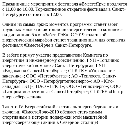
Праздничные мероприятия фестиваля #ВместеЯрче продлятся
с 11.00 до 16.00. Торжественное открытие фестиваля в Санкт-
Петербурге состоится в 12.00.
Одним из самых ярких моментов программы станет забег
трудовых коллективов топливно-энергетического комплекса
на дистанцию 5 км: «Забег ТЭК». С 2019 года такой
энергетический марафон станет традиционным для открытия
фестиваля #ВместеЯрче в Санкт-Петербурге.
В забеге примут участие представители Комитета по
энергетике и инженерному обеспечению; ГУП «Топливно-
энергетический комплекс Санкт-Петербурга»; ГУП
«Водоканал Санкт-Петербурга»; СПб ГКУ «Управление
заказчика»; ООО «Петербурггаз»; АО «Теплосеть Санкт-
Петербурга»; ООО «Петербургтеплоэнерго»; АО «Юго-
Западная ТЭЦ»; ПАО «ТГК-1»; ООО «Теплоэнерго»; ООО
«Газпром межрегионгаз Санкт-Петербург»; СПбГБУ «Центр
энергосбережения».
Так что IV Всероссийский фестиваль энергосбережения и
экологии #ВместеЯрче-2019 обещает стать самым
спортивным в истории поддержки этой масштабной
энергосберегающей акции в Северной столице!