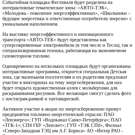
Событийная площадка Фестиваля будет разделена на
интерактивные тематические зоны: «АВТО-ТЭК»,
«Молодежь - поколение энергоэффективных», «Школьники –
будущие энергетики и ответственные потребители энергии» с
уникальным наполнением.
На выставке энергоэффективного и инновационного
транспорта «АВТО-ТЕК» будут представлены как
суперсовременные электромобили (в том числе и Тесла), так и
специализированная техника, работающая на экономичном
газомоторном топливе.
Одновременно на нескольких площадках будут организованы
интерактивные программы, откроется специальная Детская
зона, где маленьким посетителям и их родителям предложат
участие в викторинах на тему энергосбережения, для них
будет открыта художественная аллея с мольбертами для
раскрашивания рисунков. Все желающие смогут сделать фото
с инстаграм-рамкой и тантамареской.
Активное участие в акции по энергосбережению примут
предприятия топливно-энергетической отрасли: ПАО
«Ленэнерго»; ГУП «Водоканал Санкт-Петербурга»; ПАО
«ТГК-1»; СПб ГБУ «Ленсвет»; ГУП «ТЭК СПб», Филиал
«Северо-Западная ТЭЦ им А.Г. Бориса» АО «Интер РАО -